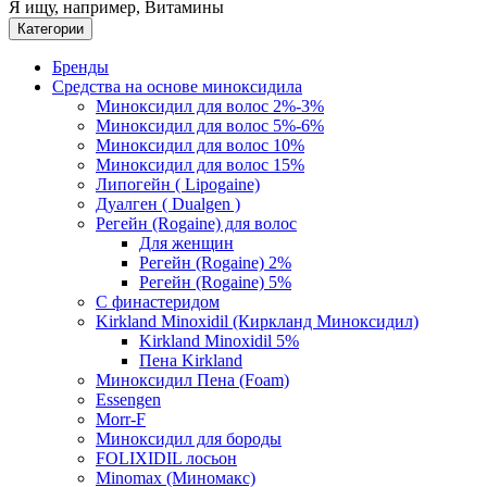
Я ищу, например,
Витамины
Категории
Бренды
Средства на основе миноксидила
Миноксидил для волос 2%-3%
Миноксидил для волос 5%-6%
Миноксидил для волос 10%
Миноксидил для волос 15%
Липогейн ( Lipogaine)
Дуалген ( Dualgen )
Регейн (Rogaine) для волос
Для женщин
Регейн (Rogaine) 2%
Регейн (Rogaine) 5%
С финастеридом
Kirkland Minoxidil (Киркланд Миноксидил)
Kirkland Minoxidil 5%
Пена Kirkland
Миноксидил Пена (Foam)
Essengen
Morr-F
Миноксидил для бороды
FOLIXIDIL лосьон
Minomax (Миномакс)