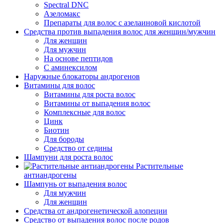
Spectral DNC
Азеломакс
Препараты для волос с азелаиновой кислотой
Средства против выпадения волос для женщин/мужчин
Для женщин
Для мужчин
На основе пептидов
С аминексилом
Наружные блокаторы андрогенов
Витамины для волос
Витамины для роста волос
Витамины от выпадения волос
Комплексные для волос
Цинк
Биотин
Для бороды
Средство от седины
Шампуни для роста волос
Растительные
антиандрогены
Шампунь от выпадения волос
Для мужчин
Для женщин
Средства от андрогенетической алопеции
Средство от выпадения волос после родов