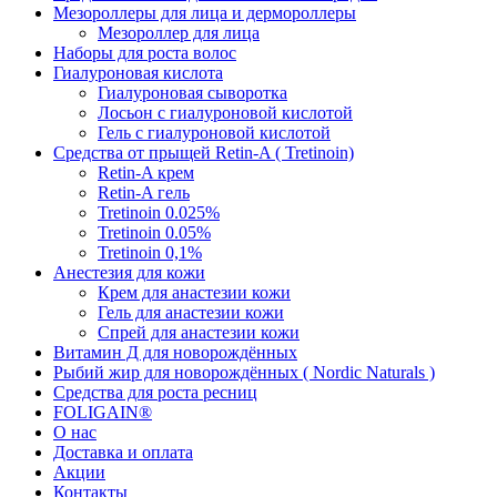
Мезороллеры для лица и дермороллеры
Мезороллер для лица
Наборы для роста волос
Гиалуроновая кислота
Гиалуроновая сыворотка
Лосьон с гиалуроновой кислотой
Гель с гиалуроновой кислотой
Средства от прыщей Retin-A ( Tretinoin)
Retin-A крем
Retin-A гель
Tretinoin 0.025%
Tretinoin 0.05%
Tretinoin 0,1%
Анестезия для кожи
Крем для анастезии кожи
Гель для анастезии кожи
Спрей для анастезии кожи
Витамин Д для новорождённых
Рыбий жир для новорождённых ( Nordic Naturals )
Средства для роста ресниц
FOLIGAIN®
О нас
Доставка и оплата
Акции
Контакты