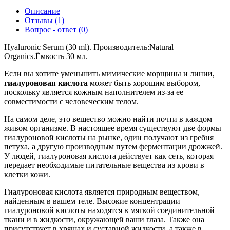
Описание
Отзывы (1)
Вопрос - ответ (0)
Hyaluronic Serum (30 ml). Производитель:Natural
Organics.Ёмкость 30 мл.
Если вы хотите уменьшить мимические морщины и линии,
гиалуроновая кислота
может быть хорошим выбором,
поскольку является кожным наполнителем из-за ее
совместимости с человеческим телом.
На самом деле, это вещество можно найти почти в каждом
живом организме. В настоящее время существуют две формы
гиалуроновой кислоты на рынке, один получают из гребня
петуха, а другую производным путем ферментации дрожжей.
У людей, гиалуроновая кислота действует как сеть, которая
передает необходимые питательные вещества из крови в
клетки кожи.
Гиалуроновая кислота является природным веществом,
найденным в вашем теле. Высокие концентрации
гиалуроновой кислоты находятся в мягкой соединительной
ткани и в жидкости, окружающей ваши глаза. Также она
присутствует в хрящах и суставной жидкости, а также в