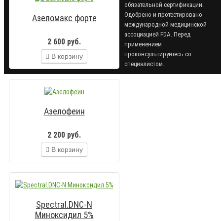
обязательной сертификации.
Одобрено и протестировано
Азеломакс форте
международной медицинской
ассоциацией FDA. Перед
2 600 руб.
применением
проконсультируйтесь со
В корзину
специалистом.
Азелофеин
2 200 руб.
В корзину
Spectral.DNC-N
Миноксидил 5%