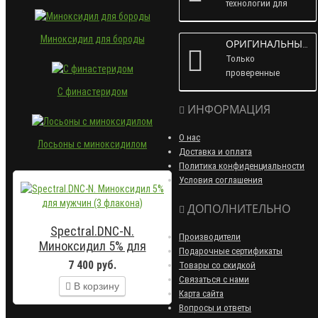
технологии для
защиты данных.
Миноксидил для бороды
ОРИГИНАЛЬНЫЕ ТОВАРЫ
Только
проверенные
поставщики и
С финастеридом
прямы закупки у
ИНФОРМАЦИЯ
производителей.
О нас
Лосьоны с миноксидилом
Доставка и оплата
Политика конфиденциальности
Условия соглашения
ДОПОЛНИТЕЛЬНО
Spectral.DNC-N.
Производители
Миноксидил 5% для
Подарочные сертификаты
мужчин (3 флакона)
7 400 руб.
Товары со скидкой
Связаться с нами
В корзину
Карта сайта
Вопросы и ответы