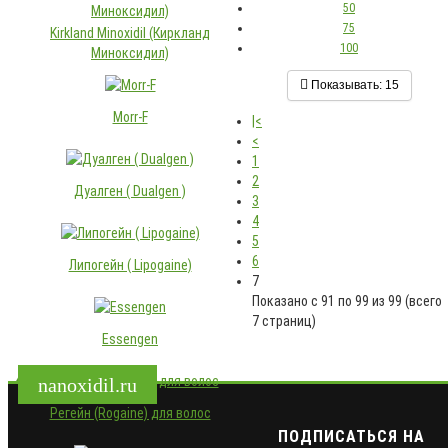
50
75
Kirkland Minoxidil (Киркланд
100
Миноксидил)
Показывать:
15
Morr-F
|<
<
1
2
Дуалген ( Dualgen )
3
4
5
6
Липогейн ( Lipogaine)
7
Показано с 91 по 99 из 99 (всего
7 страниц)
Essengen
nanoxidil.ru
Регейн (Rogaine) для волос
ПОДПИСАТЬСЯ НА