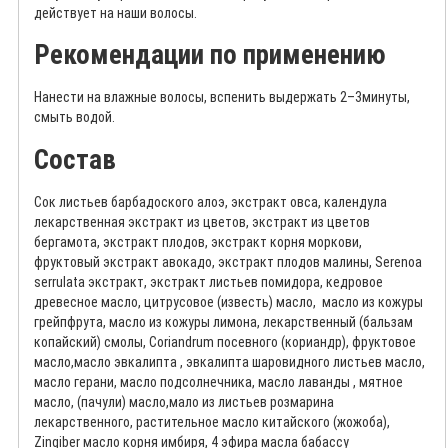
действует на наши волосы.
Рекомендации по применению
Нанести на влажные волосы, вспенить выдержать 2–3минуты,
смыть водой.
Состав
Сок листьев барбадоского алоэ, экстракт овса, календула
лекарственная экстракт из цветов, экстракт из цветов
бергамота, экстракт плодов, экстракт корня моркови,
фруктовый экстракт авокадо, экстракт плодов малины, Serenoa
serrulata экстракт, экстракт листьев помидора, кедровое
древесное масло, цитрусовое (известь) масло, масло из кожуры
грейпфрута, масло из кожуры лимона, лекарственный (бальзам
копайский) смолы, Coriandrum посевного (кориандр), фруктовое
масло,масло эвкалипта , эвкалипта шаровидного листьев масло,
масло герани, масло подсолнечника, масло лаванды , мятное
масло, (пачули) масло,мало из листьев розмарина
лекарственного, растительное масло китайского (жожоба),
Zingiber масло корня имбиря, 4 эфира масла бабассу