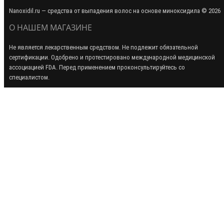
Nanoxidil.ru — средства от выпадения волос на основе миноксидила © 2026
О НАШЕМ МАГАЗИНЕ
Не является лекарственным средством. Не подлежит обязательной
сертификации. Одобрено и протестировано международной медицинской
ассоциацией FDA. Перед применением проконсультируйтесь со
специалистом.