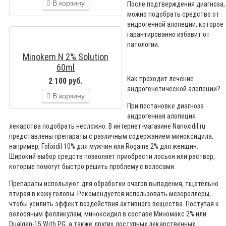
В корзину
После подтверждения диагноза,
можно подобрать средство от
андрогенной алопеции, которое
гарантированно избавит от
патологии.
Minokem N 2% Solution
60ml
Как проходит лечение
2 100 руб.
андрогенетической алопеции?
В корзину
При постановке диагноза
андрогенная алопеция
лекарства подобрать несложно. В интернет-магазине Nanoxidil.ru
представлены препараты с различным содержанием миноксидила,
например, Folixidil 10% для мужчин или Rogaine 2% для женщин.
Широкий выбор средств позволяет приобрести лосьон или раствор,
которые помогут быстро решить проблему с волосами.
Препараты используют для обработки очагов выпадения, тщательно
втирая в кожу головы. Рекомендуется использовать мезороллеры,
чтобы усилить эффект воздействия активного вещества. Поступая к
волосяным фолликулам, миноксидил в составе Миномакс 2% или
Dualgen-15 With PG, а также других доступных лекарственных