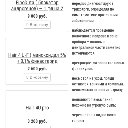
FinoDuta ( блокатор
нередко диагностируют
андрогенов) — 1 фл на 2
трихологи, определяя по
месяца
симптоматике протекания
9 000 руб.
заболевания:
В корзину
наблюдается поредение
волосяного покрова в зоне
пробора – волосы в
центральной части заметно
истончаются;
Hair 4 U-F ( миноксидил 5%
+ 0,1% финастерид
прекращается развитие новых
2 600 руб.
фолликулов;
В корзину
несмотря на уход, пряди
остаются тонкими и ломкими,
невозможно отрастить длину;
появляются высыпания,
похожие на угревую сыпь;
Hair 4U pro
через волосы видна кожа
головы.
3 200 руб.