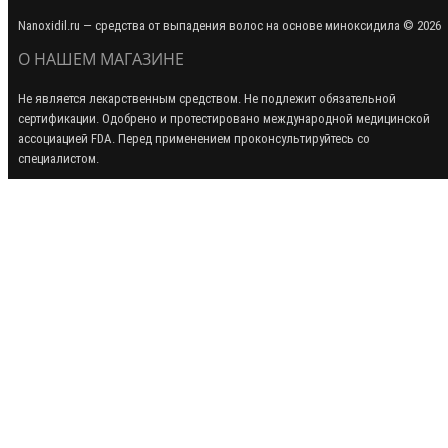
Nanoxidil.ru — средства от выпадения волос на основе миноксидила © 2026
О НАШЕМ МАГАЗИНЕ
Не является лекарственным средством. Не подлежит обязательной
сертификации. Одобрено и протестировано международной медицинской
ассоциацией FDA. Перед применением проконсультируйтесь со
специалистом.