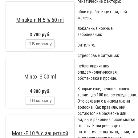
генетические факторы;
сбои в работе щитовидной
железы;
Minokem N 5 % 60 ml
локальные кожные
3 700 руб.
заболевания;
В корзину
витилиго;
стрессовые ситуации;
неблагоприятная
эпидемиологическая
Minox-S 50 ml
обстановка и прочие.
В норме ежедневно человек
4 800 руб.
теряет до 100 волос ежедневно.
В корзину
Это связано с циклом жизни
волоска. Как правило, они
остаются на расческе или
видны в раковине после мытья
головы. Если речь идет о
патологическом выпадении, то
Morr -F 10 % c защитной
о нем свидетельствуют