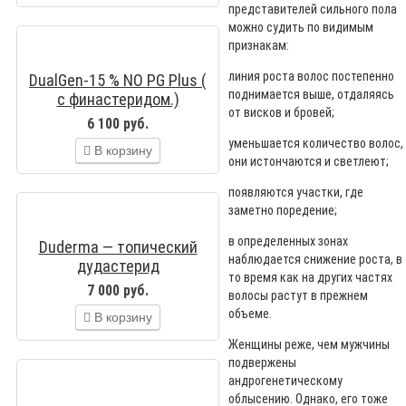
представителей сильного пола
можно судить по видимым
признакам:
линия роста волос постепенно
DualGen-15 % NO PG Plus (
поднимается выше, отдаляясь
с финастеридом.)
от висков и бровей;
6 100 руб.
уменьшается количество волос,
В корзину
они истончаются и светлеют;
появляются участки, где
заметно поредение;
в определенных зонах
Duderma — топический
наблюдается снижение роста, в
дудастерид
то время как на других частях
MINOXIDILMAX ( USA)
7 000 руб.
волосы растут в прежнем
объеме.
В корзину
Женщины реже, чем мужчины
подвержены
андрогенетическому
облысению. Однако, его тоже