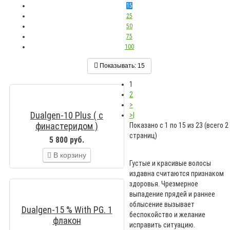
15
25
50
75
100
Показывать:
15
1
2
>
Dualgen-10 Plus ( с
>|
финастеридом )
Показано с 1 по 15 из 23 (всего 2
страниц)
5 800 руб.
В корзину
Густые и красивые волосы
издавна считаются признаком
здоровья. Чрезмерное
выпадение прядей и раннее
облысение вызывает
Dualgen-15 % With PG. 1
беспокойство и желание
флакон
исправить ситуацию.