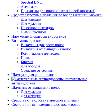
Spectral DNC
Азеломакс
Препараты для волос с азелаиновой кислотой
Средства против выпадения волос для женщин/мужчин
Для женщин
Для мужчин
На основе пептидов
С аминексилом
Наружные блокаторы андрогенов
Витамины для волос
Витамины для роста волос
Витамины от выпадения волос
Комплексные для волос
Цинк
Биотин
Для бороды
Средство от седины
Шампуни для роста волос
Растительные
антиандрогены
Шампунь от выпадения волос
Для мужчин
Для женщин
Средства от андрогенетической алопеции
Средство от выпадения волос после родов