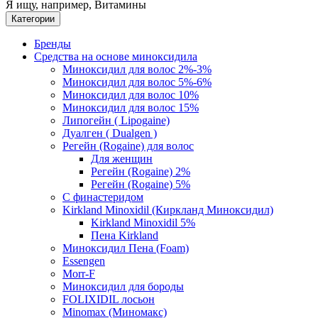
Я ищу, например,
Витамины
Категории
Бренды
Средства на основе миноксидила
Миноксидил для волос 2%-3%
Миноксидил для волос 5%-6%
Миноксидил для волос 10%
Миноксидил для волос 15%
Липогейн ( Lipogaine)
Дуалген ( Dualgen )
Регейн (Rogaine) для волос
Для женщин
Регейн (Rogaine) 2%
Регейн (Rogaine) 5%
С финастеридом
Kirkland Minoxidil (Киркланд Миноксидил)
Kirkland Minoxidil 5%
Пена Kirkland
Миноксидил Пена (Foam)
Essengen
Morr-F
Миноксидил для бороды
FOLIXIDIL лосьон
Minomax (Миномакс)