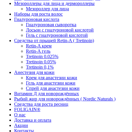
Мезороллеры для лица и дермороллеры
Мезороллер для лица
Наборы для роста волос
Гиалуроновая кислота
Гиалуроновая сыворотка
Лосьон с гиалуроновой кислотой
Гель с гиалуроновой кислотой
Средства от прыщей Retin-A ( Tretinoin)
Retin-A крем
Retin-A гель
Tretinoin 0.025%
Tretinoin 0.05%
Tretinoin 0,1%
Анестезия для кожи
Крем для анастезии кожи
Гель для анастезии кожи
Спрей для анастезии кожи
Витамин Д для новорождённых
Рыбий жир для новорождённых ( Nordic Naturals )
Средства для роста ресниц
FOLIGAIN®
О нас
Доставка и оплата
Акции
Контакты