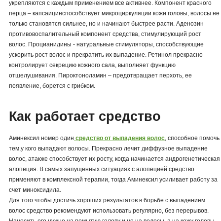
укрепляются с каждым применением все активнее. Компонент красного
перца – капсаицинспособствует микроциркуляции кожи головы, волосы не
только становятся сильнее, но и начинают быстрее расти. Аденозин
противовоспалительный компонент средства, стимулирующий рост
волос. Процианидины - натуральные стимуляторы, способствующие
ускорить рост волос и прекратить их выпадение. Ретинол прекрасно
контролирует секрецию кожного сала, выполняет функцию
отшелушивания. Пироктоноламин – предотвращает перхоть, ее
появление, борется с грибком.
Как работает средство
Аминексил номер один
средство от выпадения волос
, способное помочь
тем,у кого выпадают волосы. Прекрасно лечит диффузное выпадение
волос, атакже способствует их росту, когда начинается андрогенетическая
алопеция. В самых запущенных ситуациях с алопецией средство
применяют в комплексной терапии, тогда Аминексил усиливает работу за
счет миноксидила.
Для того чтобы достичь хороших результатов в борьбе с выпадением
волос средство рекомендуют использовать регулярно, без перерывов.
Наносить его нужно на помытую голову и не на волосы, а на кожу головы,