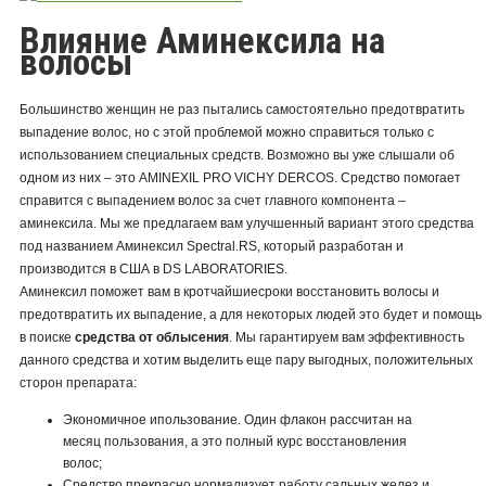
Влияние Аминексила на
волосы
Большинство женщин не раз пытались самостоятельно предотвратить
выпадение волос, но с этой проблемой можно справиться только с
использованием специальных средств. Возможно вы уже слышали об
одном из них – это AMINEXIL PRO VICHY DERCOS. Средство помогает
справится с выпадением волос за счет главного компонента –
аминексила. Мы же предлагаем вам улучшенный вариант этого средства
под названием Аминексил Spectral.RS, который разработан и
производится в США в DS LABORATORIES.
Аминексил поможет вам в кротчайшиесроки восстановить волосы и
предотвратить их выпадение, а для некоторых людей это будет и помощь
в поиске
средства от облысения
. Мы гарантируем вам эффективность
данного средства и хотим выделить еще пару выгодных, положительных
сторон препарата:
Экономичное ипользование. Один флакон рассчитан на
месяц пользования, а это полный курс восстановления
волос;
Средство прекрасно нормализует работу сальных желез и